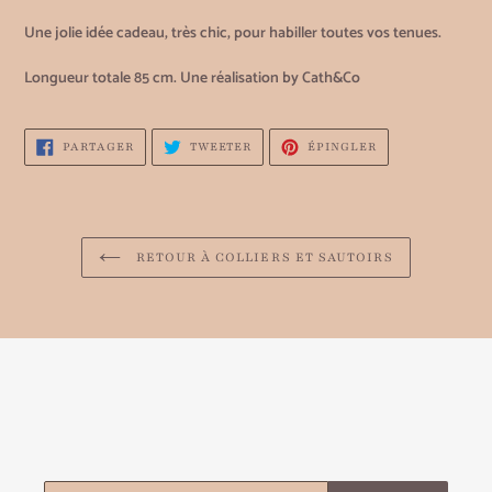
Une jolie idée cadeau, très chic, pour habiller toutes vos tenues.
Longueur totale 85 cm.
Une réalisation by Cath&Co
PARTAGER
TWEETER
ÉPINGLER
PARTAGER
TWEETER
ÉPINGLER
SUR
SUR
SUR
FACEBOOK
TWITTER
PINTEREST
RETOUR À COLLIERS ET SAUTOIRS