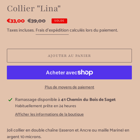
Collier "Lina"
Prix
€33,00
Prix
€39,00
SOLDE
réduit
normal
Taxes incluses.
Frais d'expédition
calculés lors du paiement.
AJOUTER AU PANIER
Plus de moyens de paiement
Ajout
Ramassage disponible à
41 Chemin du Bois de Saget
d'un
Habituellement prête en 24 heures
produit
Afficher les informations de la boutique
à
votre
Joli collier en double chaîne (Jaseron et Ancre ou maille Marine) en
panier
argent 10 microns.